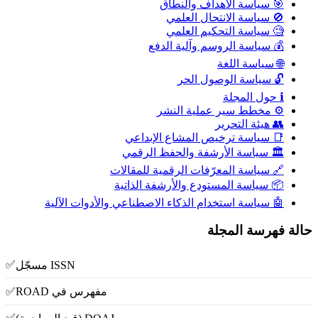
🎯 سياسة الأهداف والنطاق
🚫 سياسة الانتحال العلمي
🧐 سياسة التحكيم العلمي
💰 سياسة الروسم وآلية الدفع
🌐 سياسة اللغة
🔓 سياسة الوصول الحر
ℹ️ حول المجلة
⚙️ مخطط سير عملية النشر
👥 هيئة التحرير
📑 سياسة ترخيص المشاع الإبداعي
🏛️ سياسة الأرشفة والحفظ الرقمي
🔗 سياسة المعرّفات الرقمية للمقالات
📦 سياسة المستودع والأرشفة الذاتية
🤖 سياسة استخدام الذكاء الاصطناعي والأدوات الآلية
حالة فهرسة المجلة
✅
ISSN مسجّل
✅
مفهرس في ROAD
✅