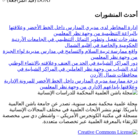
DOAJ (قيد المراجعة)
أحدث المنشورات
إدارة المخاطر لدى مديري المدارس داخل الخط الأخضر وعلاقتها
بالبراعة التنظيمية من وجهة نظر المعلمين
مقترحات تفعيل وتطوير التماثل التنظيمي في الجامعات الأردنية
الحكومية والخاصة في إقليم الشمال
واقع ممارسة تربية السلام والتسامح في مدارس مديرية لواء الجيزة
من وجهة نظر المعلمين
دور المراكز الشبابية في الحد من العنف وعلاقته بالانتماء الوطني
لدى الشباب من وجهة نظر العاملين في المراكز الشبابية في
محافظات شمال الأردن
درجة ممارسة مديري المدارس داخل الخط الأخضر للمرونة الإدارية
وعلاقتها بإبداعهم الإداري من وجهة نظر المعلمين
مجلة علمية محكمة نصف سنوية، تصدر عن جامعة باشن العالمية
بأمريكا. تهتم بنشر الأبحاث العلمية في مختلف المجالات الإنسانية
مسجلة في مكتبة الكونجرس الأمريكي – واشنطن دي سي مخصصة
للارتقاء بالمعرفة العلمية عبر تخصصات متعددة.