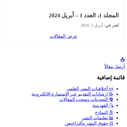
المجلد 1، العدد 1 – أبريل 2024
نُشر في:
أبريل 1, 2024
عرض المقالات
📤
أرسل مقالاً
قائمة إضافية
📜 أخلاقيات النشر العلمي
📝 إرشادات التقديم عبر الاستمارة الالكترونية
🔄 التحديثات وسحب المقالات
🔍 الفهرسة
📄 النماذج
📖 تعليمات النشر
⚖️ حقوق النشر والتراخيص