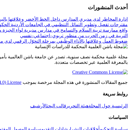
أحدث المنشورات
إدارة المخاطر لدى مديري المدارس داخل الخط الأخضر وعلاقتها بالبر
مقترحات تفعيل وتطوير التماثل التنظيمي في الجامعات الأردنية الحك
واقع ممارسة تربية السلام والتسامح في مدارس مديرية لواء الجيزة 
التربية في زمن الحرب من منظور تربوي–اجتماعي–نفسي
ضغوط العمل وعلاقتها بالأداء الوظيفي بمرحلة التحوّل الرقمي لدى م
مجلة علمية محكمة نصف سنوية، تصدر عن جامعة باشن العالمية بأمري
بالمعرفة العلمية عبر تخصصات متعددة.
جميع المقالات المنشورة في هذه المجلة مرخصة بموجب
4.0) License
روابط سريعة
الرئيسية
حول المجلة
هيئة التحرير
قالب البحث
الأرشيف
السياسات
سياسة التحكيم
أخلاقيات النشر
إرشادات التقديم
سياسة الوصول المفتو