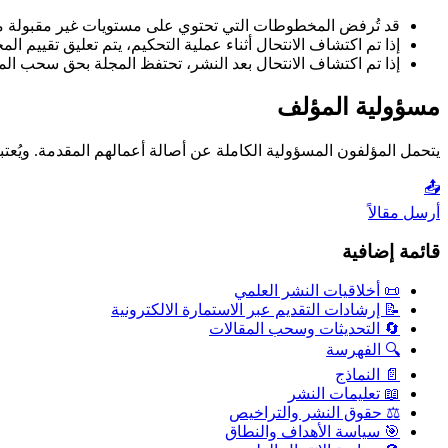
قد تُرفض المخطوطات التي تحتوي على مستويات غير مقبولة من الت
إذا تم اكتشاف الانتحال أثناء عملية التحكيم، يتم تعليق تقييم ال
إذا تم اكتشاف الانتحال بعد النشر، تحتفظ المجلة بحق سحب ال
مسؤولية المؤلف
يتحمل المؤلفون المسؤولية الكاملة عن أصالة أعمالهم المقدمة. ويُعتب
📤
أرسل مقالاً
قائمة إضافية
📜 أخلاقيات النشر العلمي
📝 إرشادات التقديم عبر الاستمارة الالكترونية
🔄 التحديثات وسحب المقالات
🔍 الفهرسة
📄 النماذج
📖 تعليمات النشر
⚖️ حقوق النشر والتراخيص
🎯 سياسة الأهداف والنطاق