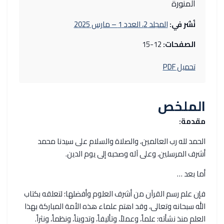
المنورة
نُشر في:
المجلد 2، العدد 1 – مارس 2025
الصفحات:
12-15
تحميل PDF
الملخص
مقدمة:
الحمد لله رب العالمين، والصلاة والسلام على سيدنا محمد
أشرف المرسلين، وعلى آله وصحبه إلى يوم الدين.
أما بعد …
فإن علم رسم القرآن من أشرف العلوم وأفضلها؛ لتعلقه بكتاب
الله سبحانه وتعالى، وقد اهتم علماء هذه الأمة المباركة بهذا
العلم منذ نشأته؛ علماً، وعملاً، وتأليفاً، وتدويناً، ونظماً، ونثراً.