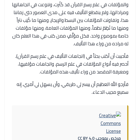
والمؤلفات في علم رسم القرآن قد كَثُرت، وتنوعت في اتجاهاتها
ومراداتها، ولم ينقطع التأليف فيه على مدى العصور حتى زماننا
هذا، وتفاوتت المؤلفات بين البسط والإيجاز، ومنها ما كُتِب نثراً
ومنها ما نُظِمَ نظماً، ومنها المؤلفات العامة، ومنها مؤلفات
خاصة بموضوع واحد، فكل مؤلِّفٍ ممن كتب في هذا العلم كان
له مراده من وراء هذا التأليف.
فأحببت أن أكتب بحثاً في (اتجاهات التأليف في علم رسم القرآن)،
أحصر فيه أنواع المؤلفات في علم الرسم، واتجاهات مؤلفيها،
ومعرفة المقصد من وراء تأليف هذه المؤلفات.
فأرجو الله العظيم أن ييسر لي طريقي، وأن يسهل لي أمري، إنه
سميع مجيب الدعاء.
مرخص بموجب CC BY 4.0