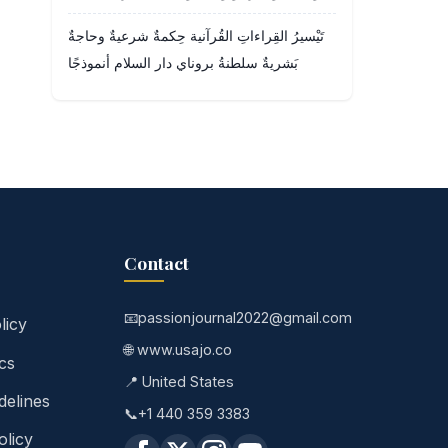
تَيْسيرُ القِراءاتِ القُرآنية حِكمةٌ شرعيةٌ وحاجةٌ
بَشريةٌ سلطنةُ بروناي دار السلام أنموذجًا
Contact
📧
passionjournal2022@gmail.com
licy
🌐 www.usajo.co
ics
📍 United States
delines
📞
+1 440 359 3383
licy