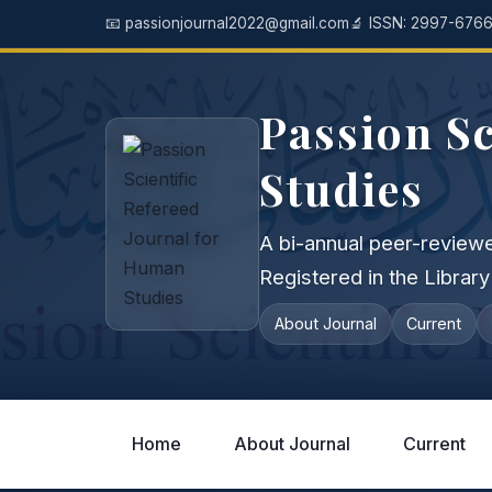
📧
passionjournal2022@gmail.com
🔬 ISSN: 2997-676
Passion Sc
Studies
A bi-annual peer-reviewed
Registered in the Librar
About Journal
Current
Home
About Journal
Current