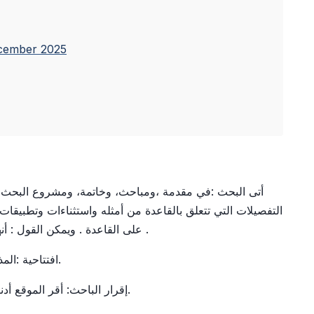
ecember 2025
أتى البحث :في مقدمة ،ومباحث، وخاتمة، ومشروع البحث ي
التفصيلات التي تتعلق بالقاعدة من أمثله واستثناءات وتطبيقات
على القاعدة . ويمكن القول : أنها أساس عند العلماء – ثبات الدليل ثبات للحكم .
افتتاحية :المذهب – صح الحديث – تحليل – اعتراض تطبيق.
إقرار الباحث: أقر الموقع أدناه أنني أملك البحث ولم أنشره في مجلة علمية.