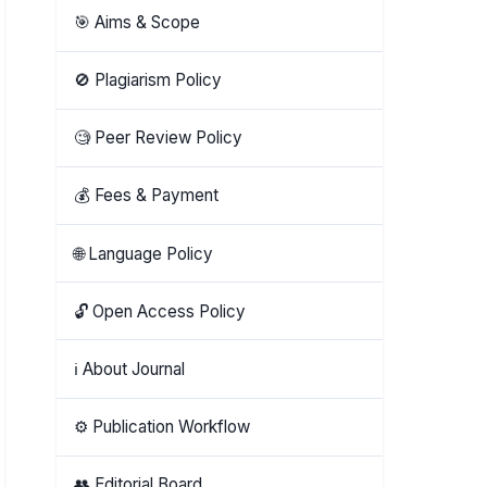
🎯 Aims & Scope
🚫 Plagiarism Policy
🧐 Peer Review Policy
💰 Fees & Payment
🌐 Language Policy
🔓 Open Access Policy
ℹ️ About Journal
⚙️ Publication Workflow
👥 Editorial Board