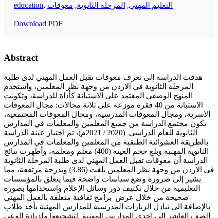
education
,
معوقات
,
المرحلة الثانوية
,
التعليم المهني
Download PDF
Abstract
هدفت الدراسة إلى تعرف معوقات تقبل العمل المهني لدى طلبة
المرحلة الثانوية في الاردن من وجهة نظر المعلمين، واستخدم
المنهج الوصفي المعتمد على الاستبانة كأداة للدراسة، وتكونت
الاستبانة من 40 فقرة موزعة على ثلاثة مجالات: مجال المعوقات
الاسرية، ومجال المعوقات المدرسية، ومجال المعوقات المجتمعية،
تكون مجتمع الدراسة من جميع المعلمين والمعلمات في المدارس
الثانوية للعام الدراسي (2020 / 2021م)، تم اختيار عينة الدراسة
بالطريقة العشوائية الطبقية من المعلمين والمعلمات في المدارس
الثانوية المهنية وبلغ حجم العينة (400) معلم ومعلمة، وأظهرت نتائج
الدراسة أن معوقات تقبل العمل المهني لدى طلبة المرحلة الثانوية
في الاردن من وجهة نظر المعلمين بلغت (3.86) وبدرجة مرتفعة، مما
يشير إلى ضرورة وضع سياسات واضحة فيما يتعلق بالمؤسسات
التعليمية من خلال تكثيف دور وسائل الإعلام واستخدامها بصورة
صحيحة من خلال عرض برامج ثقافية متعلقة بالعمل المهني
بالإضافة الى تبادل الزيارات المدرسية للمدارس المهنية بأخذ طلاب
الصف العاشر الى إحدى المدارس المهنية لتشجيعها ولزيادة الوعي