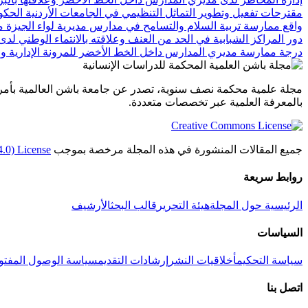
مقترحات تفعيل وتطوير التماثل التنظيمي في الجامعات الأردنية الحك
واقع ممارسة تربية السلام والتسامح في مدارس مديرية لواء الجيزة 
دور المراكز الشبابية في الحد من العنف وعلاقته بالانتماء الوطني 
درجة ممارسة مديري المدارس داخل الخط الأخضر للمرونة الإدارية وعل
مجلة علمية محكمة نصف سنوية، تصدر عن جامعة باشن العالمية بأمري
بالمعرفة العلمية عبر تخصصات متعددة.
جميع المقالات المنشورة في هذه المجلة مرخصة بموجب
4.0) License
روابط سريعة
الرئيسية
حول المجلة
هيئة التحرير
قالب البحث
الأرشيف
السياسات
سياسة التحكيم
أخلاقيات النشر
إرشادات التقديم
سياسة الوصول المفتو
اتصل بنا