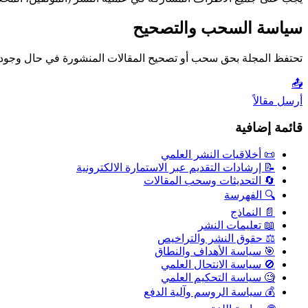
سياسة السحب والتصحيح
تحتفظ المجلة بحق سحب أو تصحيح المقالات المنشورة في حال وجود أ
📤
أرسل مقالاً
قائمة إضافية
📜 أخلاقيات النشر العلمي
📝 إرشادات التقديم عبر الاستمارة الالكترونية
🔄 التحديثات وسحب المقالات
🔍 الفهرسة
📄 النماذج
📖 تعليمات النشر
⚖️ حقوق النشر والتراخيص
🎯 سياسة الأهداف والنطاق
🚫 سياسة الانتحال العلمي
🧐 سياسة التحكيم العلمي
💰 سياسة الروسم وآلية الدفع