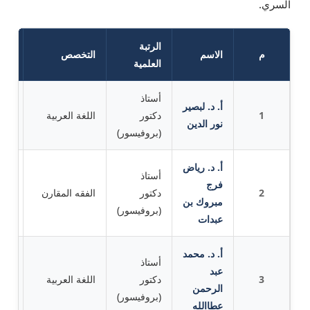
السري.
الرتبة
م
الاسم
التخصص
الج
العلمية
أستاذ
أ. د. لبصير
1
دكتور
اللغة العربية
جام
نور الدين
(بروفيسور)
أ. د. رياض
أستاذ
فرج
كلي
2
دكتور
الفقه المقارن
مبروك بن
للعل
(بروفيسور)
عبدات
أ. د. محمد
أستاذ
عبد
3
دكتور
اللغة العربية
جام
الرحمن
(بروفيسور)
عطاالله