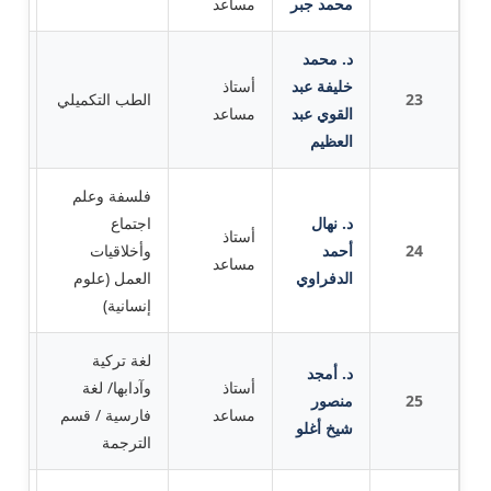
محمد جبر
مساعد
د. محمد
خليفة عبد
أستاذ
23
الطب التكميلي
جام
القوي عبد
مساعد
العظيم
فلسفة وعلم
د. نهال
اجتماع
أستاذ
the
24
أحمد
وأخلاقيات
مساعد
ple
الدفراوي
العمل (علوم
إنسانية)
لغة تركية
د. أمجد
أستاذ
وآدابها/ لغة
25
منصور
جام
مساعد
فارسية / قسم
شيخ أغلو
الترجمة