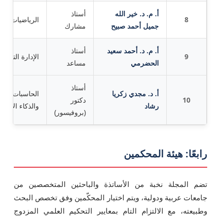
أ. م. د. خير الله
أستاذ
8
الرياضيات
جميل أحمد صبيح
مشارك
أ. م. د. أحمد سعيد
أستاذ
9
الإدارة التربوية
الحضرمي
مساعد
أستاذ
أ. د. مجدي زكريا
الحاسبات والم
10
دكتور
رشاد
والذكاء الاصط
(بروفيسور)
رابعًا: هيئة المحكمين
تضم المجلة نخبة من الأساتذة والباحثين المتخصصين من
جامعات عربية ودولية، ويتم اختيار المحكّمين وفق تخصص البحث
وطبيعته، مع الالتزام التام بمعايير التحكيم العلمي المزدوج