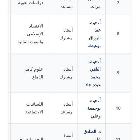
7
دراسات لغوية
مرات
مساعد
الجز
أ. م. د.
الاقتصاد
عبد
أستاذ
كلية
8
الإسلامي
الرزاق
مشارك
الت
والبنوك المالية
بوعيطة
أ. م. د.
الباهي
أستاذ
علوم كامل
9
جام
محمد
مشارك
الدماغ
عبده جاد
أ. م. د.
أستاذ
اللسانيات
مرك
10
بوجمعة
مساعد
الاجتماعية
لجه
وعلي
د. الصادق
أستاذ
11
علي
النحو والصرف
جام