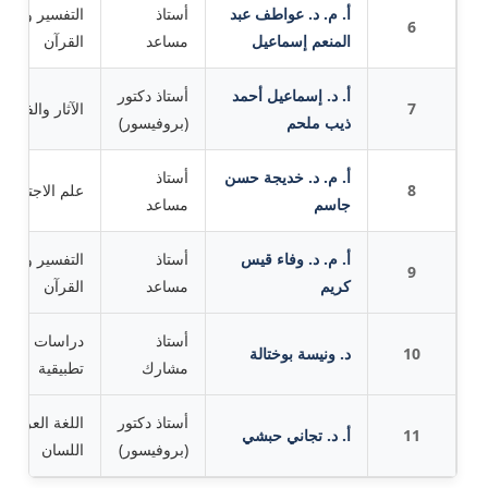
أ. م. د. عواطف عبد
أستاذ
التفسير وعلوم
6
المنعم إسماعيل
مساعد
القرآن
أ. د. إسماعيل أحمد
أستاذ دكتور
7
الآثار والفندقة
ذيب ملحم
(بروفيسور)
أ. م. د. خديجة حسن
أستاذ
8
علم الاجتماع
جاسم
مساعد
أ. م. د. وفاء قيس
أستاذ
التفسير وعلوم
9
كريم
مساعد
القرآن
أستاذ
دراسات لغوية
10
د. ونيسة بوختالة
مشارك
تطبيقية
أستاذ دكتور
اللغة العربية-
11
أ. د. تجاني حبشي
(بروفيسور)
اللسان