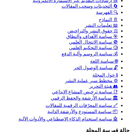
📝 إرشادات التقديم عبر الاستمارة الالكترونية
🔄 التحديثات وسحب المقالات
🔍 الفهرسة
📄 النماذج
📖 تعليمات النشر
⚖️ حقوق النشر والتراخيص
🎯 سياسة الأهداف والنطاق
🚫 سياسة الانتحال العلمي
🧐 سياسة التحكيم العلمي
💰 سياسة الروسم وآلية الدفع
🌐 سياسة اللغة
🔓 سياسة الوصول الحر
ℹ️ حول المجلة
⚙️ مخطط سير عملية النشر
👥 هيئة التحرير
📑 سياسة ترخيص المشاع الإبداعي
🏛️ سياسة الأرشفة والحفظ الرقمي
🔗 سياسة المعرّفات الرقمية للمقالات
📦 سياسة المستودع والأرشفة الذاتية
🤖 سياسة استخدام الذكاء الاصطناعي والأدوات الآلية
حالة فهرسة المجلة