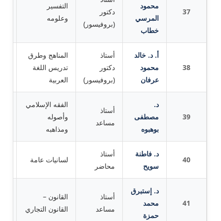
محمود
التفسير
37
دكتور
جام
المرسي
وعلومه
(بروفيسور)
خطاب
أ. د. خالد
أستاذ
المناهج وطرق
38
محمود
دكتور
تدريس اللغة
جام
عرفان
(بروفيسور)
العربية
د.
الفقه الإسلامي
أستاذ
39
مصطفى
وأصوله
جام
مساعد
بوهبوه
ومذاهبه
د. فاطنة
أستاذ
40
لسانيات عامة
جام
سويح
محاضر
د. إستبرق
أستاذ
القانون –
41
محمد
جام
مساعد
القانون التجاري
حمزة