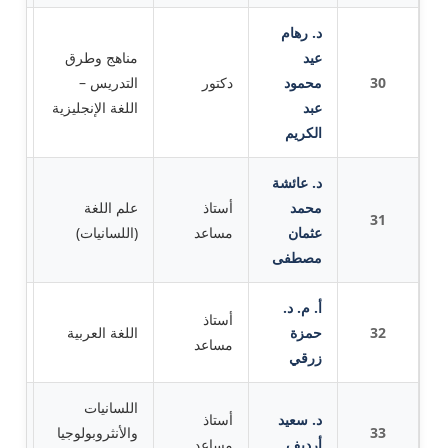
د. رهام
عيد
مناهج وطرق
30
محمود
دكتور
التدريس –
البكا
عبد
اللغة الإنجليزية
الكريم
د. عائشة
محمد
أستاذ
علم اللغة
31
جام
عثمان
مساعد
(اللسانيات)
مصطفى
أ. م. د.
أستاذ
32
حمزة
اللغة العربية
الم
مساعد
زرقي
اللسانيات
د. سعيد
أستاذ
33
والأنثروبولوجيا
جام
أرديف
مساعد