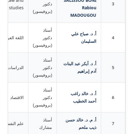
mic Law and
SALISSOU BONI
3
دكتور
studies
Rabiou
(بروفيسور)
MADOUGOU
أستاذ
أ. د. صباح علي
4
دكتور
اللغة العربية
السليمان
(بروفيسور)
أستاذ
أ. د. أبكر عبد البنات
5
دكتور
الدراسات الإس
آدم إبراهيم
(بروفيسور)
أستاذ
أ. د. خالد راغب
6
دكتور
الاقتصاد
أحمد الخطيب
(بروفيسور)
أ. م. د. خالد حسن
أستاذ
7
علم النفس
ذيب ملحم
مشارك