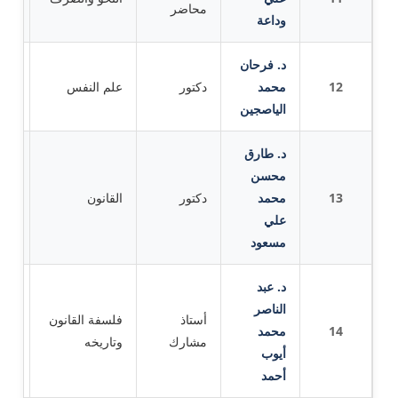
محاضر
وداعة
د. فرحان
12
محمد
دكتور
علم النفس
جام
الياصجين
د. طارق
محسن
13
محمد
دكتور
القانون
جام
علي
مسعود
د. عبد
الناصر
أستاذ
فلسفة القانون
14
محمد
جامع
مشارك
وتاريخه
أيوب
أحمد