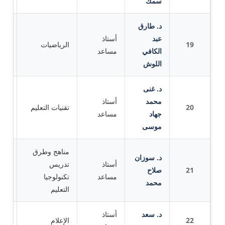
سمك
د. طارق
عبد
أستاذ
19
الرياضيات
جام
الكافي
مساعد
اللوش
د. غنى
محمد
أستاذ
جام
20
تقنيات التعليم
جهاد
مساعد
دمش
موسى
مناهج وطرق
د. سوزان
أستاذ
تدريس
21
صلاح
الم
مساعد
تكنولوجيا
محمد
التعليم
د. سعد
أستاذ
22
الإعلام
جام