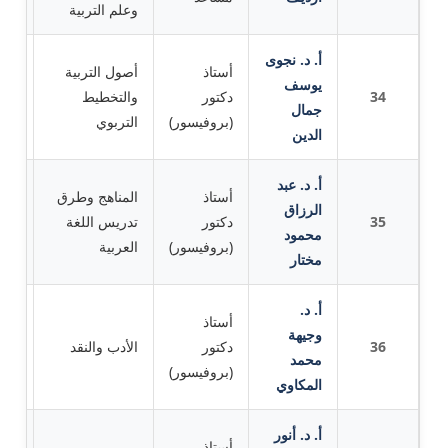
وعلم التربية
أ. د. نجوى
أستاذ
أصول التربية
يوسف
34
دكتور
والتخطيط
جام
جمال
(بروفيسور)
التربوي
الدين
أ. د. عبد
أستاذ
المناهج وطرق
الرزاق
35
دكتور
تدريس اللغة
جام
محمود
(بروفيسور)
العربية
مختار
أ. د.
أستاذ
وجيهة
36
دكتور
الأدب والنقد
جام
محمد
(بروفيسور)
المكاوي
أ. د. أنور
أستاذ