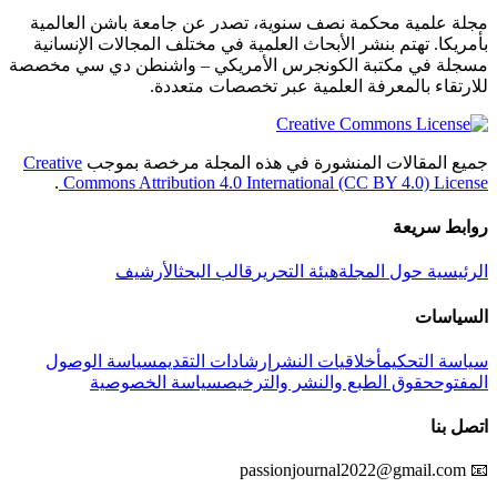
مجلة علمية محكمة نصف سنوية، تصدر عن جامعة باشن العالمية
بأمريكا. تهتم بنشر الأبحاث العلمية في مختلف المجالات الإنسانية
مسجلة في مكتبة الكونجرس الأمريكي – واشنطن دي سي مخصصة
للارتقاء بالمعرفة العلمية عبر تخصصات متعددة.
جميع المقالات المنشورة في هذه المجلة مرخصة بموجب
Creative
.
Commons Attribution 4.0 International (CC BY 4.0) License
روابط سريعة
الرئيسية
حول المجلة
هيئة التحرير
قالب البحث
الأرشيف
السياسات
سياسة التحكيم
أخلاقيات النشر
إرشادات التقديم
سياسة الوصول
المفتوح
حقوق الطبع والنشر والترخيص
سياسة الخصوصية
اتصل بنا
passionjournal2022@gmail.com
📧