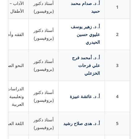
أ. د. صدام محمد
أستاذ دكتور
الآداب – رياض
1
حميد
(بروفيسور)
الأطفال
أ. د. زهير يوسف
أستاذ دكتور
2
عليوي حسين
الفقه وأصوله
(بروفيسور)
الحيدري
أ. د. أمحمد فرج
أستاذ دكتور
3
علي فرحات
النحو الصرف
(بروفيسور)
الخزعلي
الدراسات اللغ
أستاذ دكتور
4
أ. د. عائشة عبيزة
وتعليمية اللغة
(بروفيسور)
العربية
أستاذ دكتور
5
أ. د. هدى صلاح رشيد
اللغة العربية
(بروفيسور)