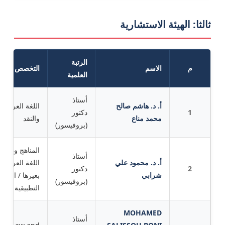
ثالثا: الهيئة الاستشارية
الرتبة
م
الاسم
التخصص
العلمية
أستاذ
أ. د. هاشم صالح
اللغة العربية –
1
دكتور
محمد مناع
والنقد
(بروفيسور)
المناهج وطرق
أستاذ
أ. د. محمود علي
اللغة العربية 
2
دكتور
شرابي
بغيرها / اللغوي
(بروفيسور)
التطبيقية
MOHAMED
أستاذ