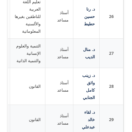
تعليم اللغة
د. رنا
العربية
أستاذ
26
حسين
للناطقين بغيرها
معهد
مساعد
حطيط
والألسنية
المعلوماتية
التنمية والعلوم
د. منال
أستاذ
27
الإنسانية
جام
الديب
مساعد
والتنمية الذاتية
د. زينب
واثق
أستاذ
28
القانون
جام
كامل
مساعد
الجنابي
د. لقاء
أستاذ
29
خالد
القانون
جام
مساعد
عبدعلي