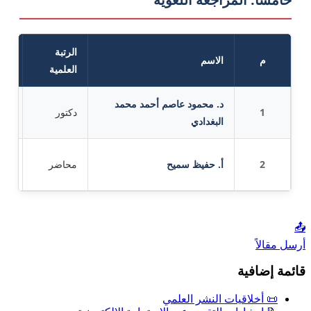
الرتبة
م
الاسم
الت
العلمية
د. محمود عاصم أحمد محمد
اللغ
1
دكتور
البغدادي
العر
اللغ
2
أ. حفيظ سميح
محاضر
العر
📤
أرسل مقالاً
قائمة إضافية
📜 أخلاقيات النشر العلمي