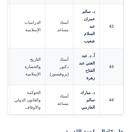
د. سالم
عمران
أستاذ
الدراسات
42
عبد
الج
مساعد
الإسلامية
السلام
شعيب
أ. د. عبد
أستاذ
التاريخ
الغني عبد
43
دكتور
والحضارة
جام
الفتاح
(بروفيسور)
الإسلامية
زهرة
د. مبارك
الحوكمة
أستاذ
44
سالم
والقانون الدولي
الجا
مساعد
العازمي
والأوقاف
خامسًا: المراجعة اللغوية