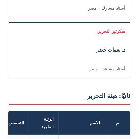
أستاذ مشارك – مصر
سكرتير التحرير:
د. نعمات خضر
أستاذ مساعد – مصر
ثانيًا: هيئة التحرير
الرتبة
م
الاسم
التخصص
العلمية