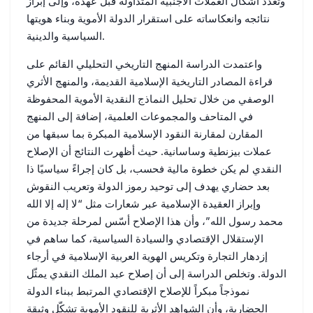
وتعدد أشكال العملات الأجنبية المتداولة قبل عهده، وإلى إبراز
نتائجه وانعكاساته على استقرار الدولة الأموية وبناء هويتها
السياسية والدينية.
واعتمدت الدراسة المنهج التاريخي التحليلي القائم على
قراءة المصادر التاريخية الإسلامية القديمة، والمنهج الأثري
الوصفي من خلال تحليل النماذج النقدية الأموية المحفوظة
في المتاحف والمجموعات العلمية، إضافة إلى المنهج
المقارن لمقارنة النقود الإسلامية المبكرة بما سبقها من
عملات بيزنطية وساسانية. حيث أظهرت النتائج أن الإصلاح
النقدي لم يكن خطوة مالية فحسب، بل كان إجراءً سياسيًا ذا
بعد حضاري يهدف إلى توحيد رموز الدولة وتعريب النقوش
وإبراز العقيدة الإسلامية عبر شعارات مثل “لا إله إلا الله
محمد رسول الله”، وأن هذا الإصلاح أسّس لمرحلة جديدة من
الإستقلال الإقتصادي والسيادة السياسية، كما ساهم في
إزدهار التجارة وتكريس الهوية العربية الإسلامية في أرجاء
الدولة. وتخلص الدراسة إلى أن إصلاح عبد الملك النقدي يمثّل
نموذجاً مبكراً للإصلاح الإقتصادي المرتبط ببناء الدولة
الحضارية، وأن الشواهد الأثرية للنقود الأموية تشكّل وثيقة