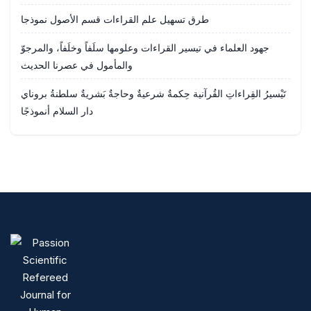
طرق تسهيل علم القراءات قسم الأصول نموذجا
جهود العلماء في تيسير القراءات وعلومها سلَفاً وخلَفاً، والمرجوّ
والمأمول في عصرنا الحديث
تَيْسيرُ القِراءاتِ القُرآنية حِكمةٌ شرعيةٌ وحاجةٌ بَشريةٌ سلطنةُ بروناي
دار السلام أنموذجًا